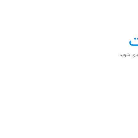
ت
زی شوید.