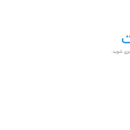
ت
زی شوید.